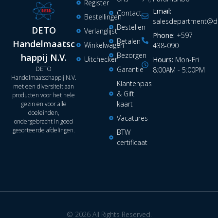
Register
Email:
Contact
Bestellingen
salesdepartment@de
Bestellen
DETO
Verlanglijst
Phone:
+597
Betalen
Handelmaatsc
Winkelwagen
438-090
Bezorgen
happij N.V.
Uitchecken
Hours:
Mon-Fri
DETO
Garantie
8:00AM - 5:00PM
Handelmaatschappij N.V.
Klantenpas
met een diversiteit aan
& Gift
producten voor het hele
kaart
gezin en voor alle
doeleinden,
Vacatures
ondergebracht in goed
gesorteerde afdelingen.
BTW
certificaat
© 2026 All Rights Reserved.