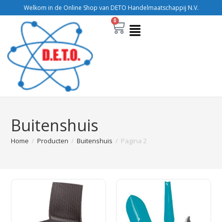
Welkom in de Online Shop van DETO Handelmaatschappij N.V.
0
Buitenshuis
Home
/
Producten
/
Buitenshuis
/
Pagina 2