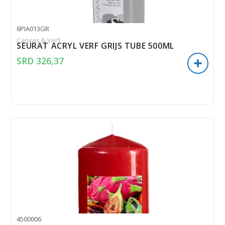
6PIA013GR
Canvas & Verf
SEURAT ACRYL VERF GRIJS TUBE 500ML
SRD
326,37
4500006