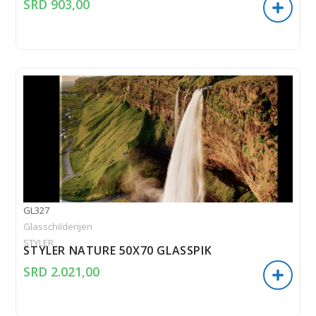
SRD
903,00
GL327
Glasschilderijen
STYLER
STYLER NATURE 50X70 GLASSPIK
SRD
2.021,00