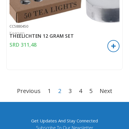
CC5880450
Kaarsen
THEELICHTEN 12 GRAM SET
SRD
311,48
Previous
1
2
3
4
5
Next
Get Updates And Stay Connected
Subscribe To Our Newsletter