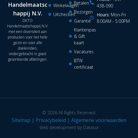
Betalen
Handelmaatsc
Winkelwagen
438-090
Bezorgen
happij N.V.
Uitchecken
Hours:
Mon-Fri
DETO
Garantie
8:00AM - 5:00PM
Handelmaatschappij N.V.
Klantenpas
met een diversiteit aan
& Gift
producten voor het hele
kaart
gezin en voor alle
doeleinden,
Vacatures
ondergebracht in goed
gesorteerde afdelingen.
BTW
certificaat
© 2026 All Rights Reserved.
Sitemap
|
Privacybeleid
|
Algemene voorwaarden
Web development by Datasur