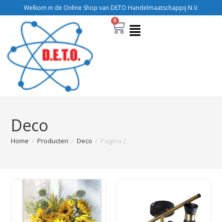
Welkom in de Online Shop van DETO Handelmaatschappij N.V.
0
Deco
Home
/
Producten
/
Deco
/
Pagina 2