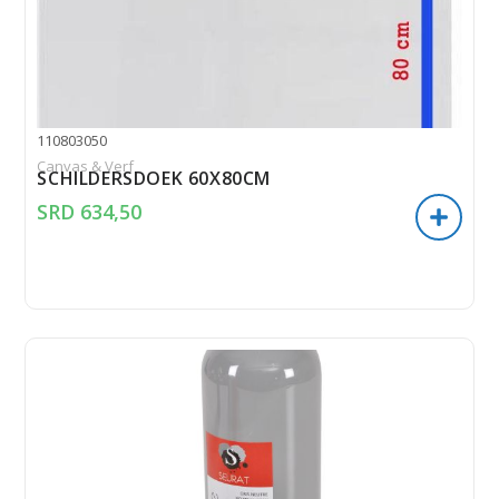
110803050
Canvas & Verf
SCHILDERSDOEK 60X80CM
SRD
634,50