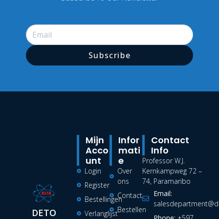
Subscribe
Mijn
Infor
Contact
Acco
Mati
Info
Unt
E
Professor W.J.
Login
Over
Kernkampweg 72 –
ons
74, Paramaribo
Register
Email:
Contact
Bestellingen
salesdepartment@de
Bestellen
DETO
Verlanglijst
Phone:
+597