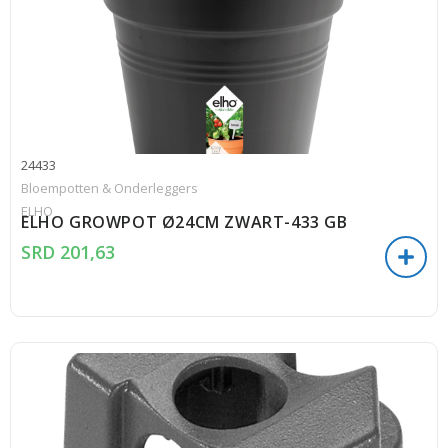
24433
Bloempotten & Onderleggers
ELHO
ELHO GROWPOT Ø24CM ZWART-433 GB
SRD
201,63