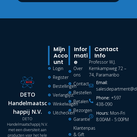
Mijn
Infor
Contact
Acco
Mati
Info
Unt
E
Professor W.J.
Login
Over
Kernkampweg 72 –
ons
74, Paramaribo
Register
Email:
Contact
Bestellingen
salesdepartment@de
Bestellen
DETO
Verlanglijst
Phone:
+597
Betalen
Handelmaatsc
Winkelwagen
438-090
Bezorgen
happij N.V.
Uitchecken
Hours:
Mon-Fri
DETO
Garantie
8:00AM - 5:00PM
Handelmaatschappij N.V.
Klantenpas
met een diversiteit aan
& Gift
producten voor het hele