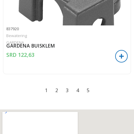
837920
Bewatering
GARDENA
GARDENA BUISKLEM
SRD
122,63
1
2
3
4
5