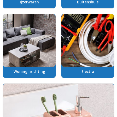
Ijzerwaren
Buitenshuis
Woninginrichting
Electra