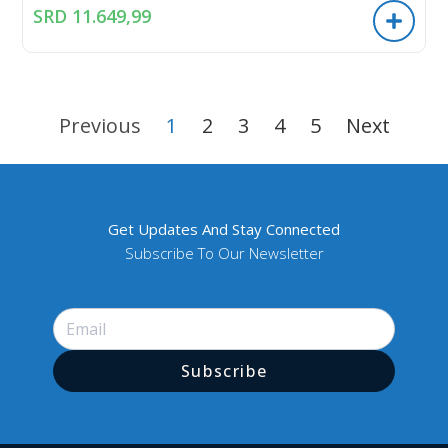
SRD
11.649,99
Previous
1
2
3
4
5
Next
Get Updates And Stay Connected
Subscribe To Our Newsletter
Subscribe