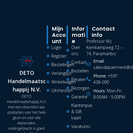
Mijn
Infor
Contact
Acco
Mati
Info
Unt
E
Professor W.J.
Login
Over
Kernkampweg 72 –
ons
74, Paramaribo
Register
Email:
Contact
Bestellingen
salesdepartment@de
Bestellen
DETO
Verlanglijst
Phone:
+597
Betalen
Handelmaatsc
Winkelwagen
438-090
Bezorgen
happij N.V.
Uitchecken
Hours:
Mon-Fri
DETO
Garantie
8:00AM - 5:00PM
Handelmaatschappij N.V.
Klantenpas
met een diversiteit aan
& Gift
producten voor het hele
kaart
gezin en voor alle
doeleinden,
Vacatures
ondergebracht in goed