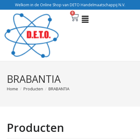
Welkom in de Online Shop van DETO Handelmaatschappij N.V.
0
BRABANTIA
Home
/
Producten
/
BRABANTIA
Producten