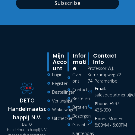
Subscribe
Mijn
Infor
Contact
Acco
Mati
Info
Unt
E
Professor W.J.
Login
Over
Kernkampweg 72 –
ons
74, Paramaribo
Register
Email:
Contact
Bestellingen
salesdepartment@de
Bestellen
DETO
Verlanglijst
Phone:
+597
Betalen
Handelmaatsc
Winkelwagen
438-090
Bezorgen
happij N.V.
Uitchecken
Hours:
Mon-Fri
DETO
Garantie
8:00AM - 5:00PM
Handelmaatschappij N.V.
Klantenpas