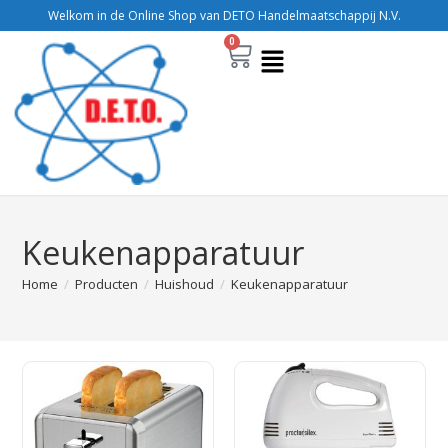
Welkom in de Online Shop van DETO Handelmaatschappij N.V.
0
Keukenapparatuur
Home
/
Producten
/
Huishoud
/
Keukenapparatuur