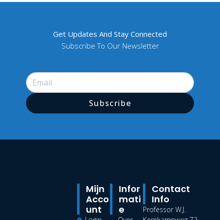
Get Updates And Stay Connected
Subscribe To Our Newsletter
Subscribe
Mijn
Infor
Contact
Acco
Mati
Info
Unt
E
Professor W.J.
Login
Over
Kernkampweg 72 –