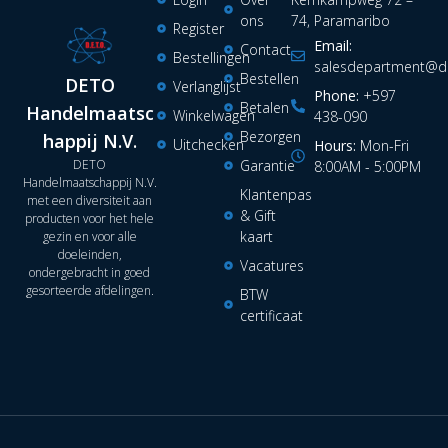
ons
74, Paramaribo
Register
Email:
Contact
Bestellingen
salesdepartment@de
Bestellen
DETO
Verlanglijst
Phone:
+597
Betalen
Handelmaatsc
Winkelwagen
438-090
Bezorgen
happij N.V.
Uitchecken
Hours:
Mon-Fri
DETO
Garantie
8:00AM - 5:00PM
Handelmaatschappij N.V.
Klantenpas
met een diversiteit aan
& Gift
producten voor het hele
kaart
gezin en voor alle
doeleinden,
Vacatures
ondergebracht in goed
gesorteerde afdelingen.
BTW
certificaat