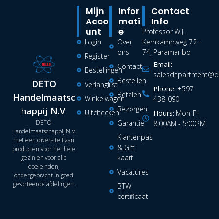
Mijn
Infor
Contact
Acco
Mati
Info
Unt
E
Professor W.J.
Login
Over
Kernkampweg 72 –
ons
74, Paramaribo
Register
Email:
Contact
Bestellingen
salesdepartment@de
Bestellen
DETO
Verlanglijst
Phone:
+597
Betalen
Handelmaatsc
Winkelwagen
438-090
Bezorgen
happij N.V.
Uitchecken
Hours:
Mon-Fri
DETO
Garantie
8:00AM - 5:00PM
Handelmaatschappij N.V.
Klantenpas
met een diversiteit aan
& Gift
producten voor het hele
kaart
gezin en voor alle
doeleinden,
Vacatures
ondergebracht in goed
gesorteerde afdelingen.
BTW
certificaat