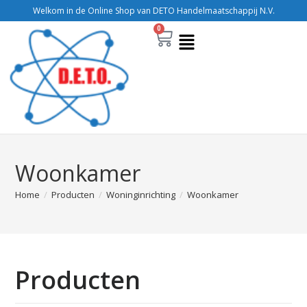
Welkom in de Online Shop van DETO Handelmaatschappij N.V.
0
Woonkamer
Home
/
Producten
/
Woninginrichting
/
Woonkamer
Producten