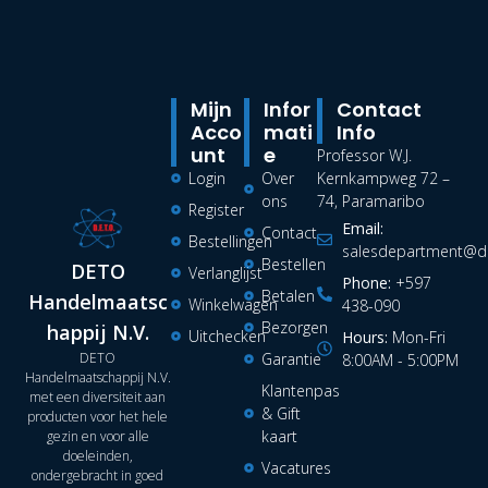
Mijn
Infor
Contact
Acco
Mati
Info
Unt
E
Professor W.J.
Login
Over
Kernkampweg 72 –
ons
74, Paramaribo
Register
Email:
Contact
Bestellingen
salesdepartment@de
Bestellen
DETO
Verlanglijst
Phone:
+597
Betalen
Handelmaatsc
Winkelwagen
438-090
Bezorgen
happij N.V.
Uitchecken
Hours:
Mon-Fri
DETO
Garantie
8:00AM - 5:00PM
Handelmaatschappij N.V.
Klantenpas
met een diversiteit aan
& Gift
producten voor het hele
kaart
gezin en voor alle
doeleinden,
Vacatures
ondergebracht in goed