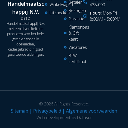
Betalen
Handelmaatsc
Winkelwagen
438-090
Bezorgen
happij N.V.
Uitchecken
Hours:
Mon-Fri
DETO
Garantie
8:00AM - 5:00PM
Handelmaatschappij N.V.
Klantenpas
met een diversiteit aan
& Gift
producten voor het hele
kaart
gezin en voor alle
doeleinden,
Vacatures
ondergebracht in goed
gesorteerde afdelingen.
BTW
certificaat
© 2026 All Rights Reserved.
Sitemap
|
Privacybeleid
|
Algemene voorwaarden
Web development by Datasur