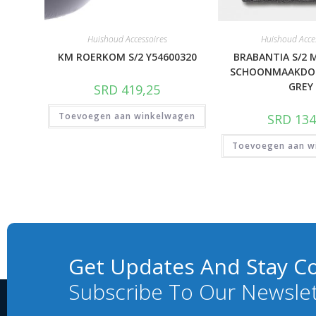
Huishoud Accessoires
Huishoud Acce
KM ROERKOM S/2 Y54600320
BRABANTIA S/2 
SCHOONMAAKDOE
GREY
SRD
419,25
Toevoegen aan winkelwagen
SRD
134
Toevoegen aan w
Get Updates And Stay C
Subscribe To Our Newsle