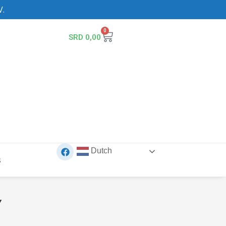
V.
0
SRD
0,00
Dutch
s
Y