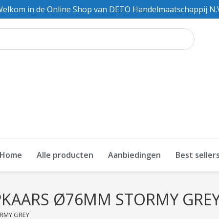
elkom in de Online Shop van DETO Handelmaatschappij N.
Home
Alle producten
Aanbiedingen
Best seller
PKAARS Ø76MM STORMY GRE
ORMY GREY