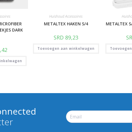
ssoires
Huishoud Accessoires
Huisho
MICROFIBER
METALTEX HAKEN S/4
METALTEX S/
KJES DARK
SRD
89,23
S
Toevoegen aan winkelwagen
Toevoegen
,42
inkelwagen
onnected
tter