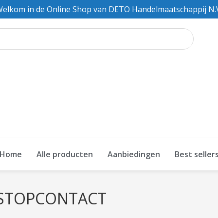
elkom in de Online Shop van DETO Handelmaatschappij N.
Home
Alle producten
Aanbiedingen
Best seller
 STOPCONTACT