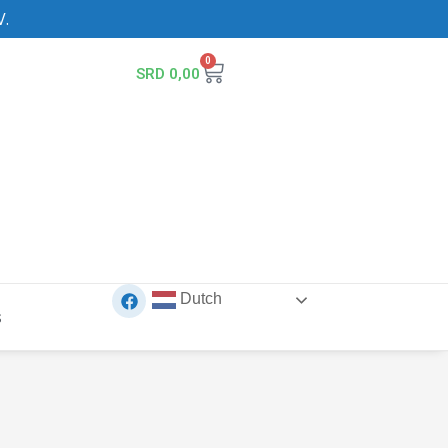
V.
0
SRD
0,00
Dutch
s