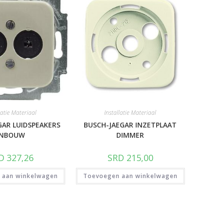
latie Materiaal
Installatie Materiaal
GAR LUIDSPEAKERS
BUSCH-JAEGAR INZETPLAAT
INBOUW
DIMMER
D
327,26
SRD
215,00
 aan winkelwagen
Toevoegen aan winkelwagen