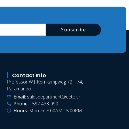
Subscribe
Contact Info
Professor W.J. Kernkampweg 72 – 74,
Paramaribo
Email:
salesdepartment@deto.sr
Phone:
+597 438-090
Hours:
Mon-Fri 8:00AM - 5:00PM