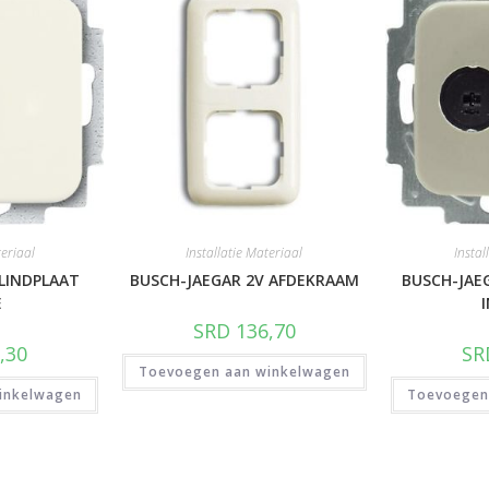
teriaal
Installatie Materiaal
Instal
LINDPLAAT
BUSCH-JAEGAR 2V AFDEKRAAM
BUSCH-JAE
E
SRD
136,70
,30
SR
Toevoegen aan winkelwagen
inkelwagen
Toevoegen