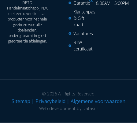
DETO
Garantie
8:00AM - 5:00PM
Handelmaatschappij N.V.
Klantenpas
met een diversiteit aan
& Gift
producten voor het hele
kaart
gezin en voor alle
doeleinden,
Vacatures
ondergebracht in goed
gesorteerde afdelingen.
BTW
certificaat
© 2026 All Rights Reserved.
Sitemap
|
Privacybeleid
|
Algemene voorwaarden
Web development by Datasur