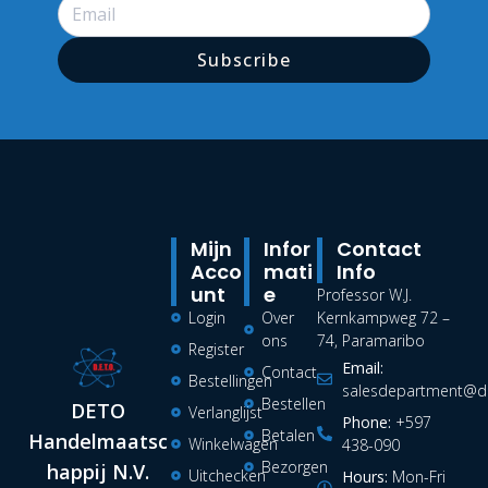
Subscribe
Mijn
Infor
Contact
Acco
Mati
Info
Unt
E
Professor W.J.
Login
Over
Kernkampweg 72 –
ons
74, Paramaribo
Register
Email:
Contact
Bestellingen
salesdepartment@de
Bestellen
DETO
Verlanglijst
Phone:
+597
Betalen
Handelmaatsc
Winkelwagen
438-090
Bezorgen
happij N.V.
Uitchecken
Hours:
Mon-Fri