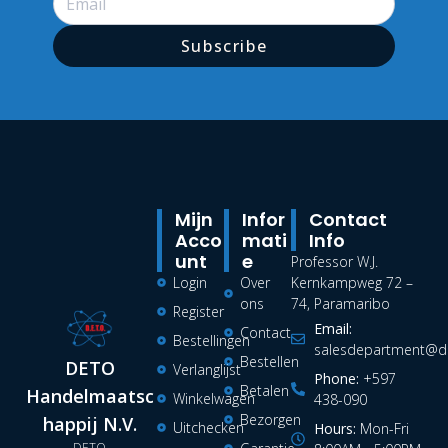
Subscribe
Mijn
Infor
Contact
Acco
Mati
Info
Unt
E
Professor W.J.
Login
Over
Kernkampweg 72 –
ons
74, Paramaribo
Register
Email:
Contact
Bestellingen
salesdepartment@de
Bestellen
DETO
Verlanglijst
Phone:
+597
Betalen
Handelmaatsc
Winkelwagen
438-090
Bezorgen
happij N.V.
Uitchecken
Hours:
Mon-Fri
DETO