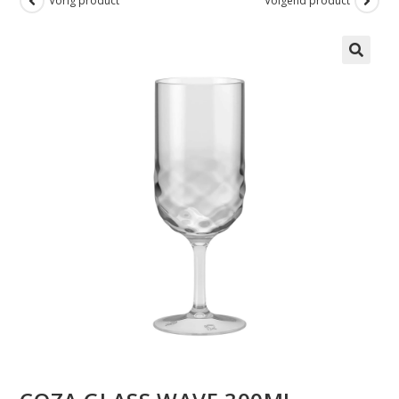
Vorig product
Volgend product