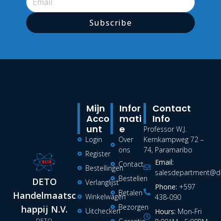
Subscribe
Mijn
Infor
Contact
Acco
Mati
Info
Unt
E
Professor W.J.
Login
Over
Kernkampweg 72 –
ons
74, Paramaribo
Register
Email:
Contact
Bestellingen
salesdepartment@de
Bestellen
DETO
Verlanglijst
Phone:
+597
Betalen
Handelmaatsc
Winkelwagen
438-090
Bezorgen
happij N.V.
Uitchecken
Hours:
Mon-Fri
DETO