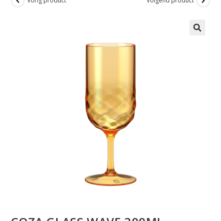
Vorig product
Volgend product