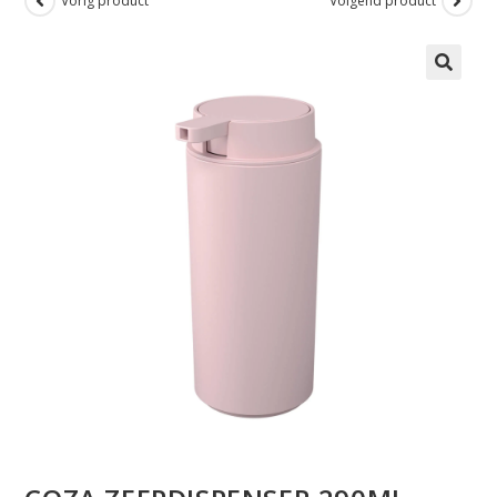
Vorig product
Volgend product