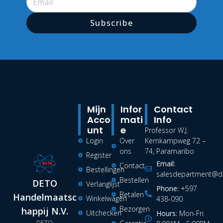
Subscribe
Mijn
Infor
Contact
Acco
Mati
Info
Unt
E
Professor W.J.
Login
Over
Kernkampweg 72 –
ons
74, Paramaribo
Register
Email:
Contact
Bestellingen
salesdepartment@de
Bestellen
DETO
Verlanglijst
Phone:
+597
Betalen
Handelmaatsc
Winkelwagen
438-090
Bezorgen
happij N.V.
Uitchecken
Hours:
Mon-Fri
DETO