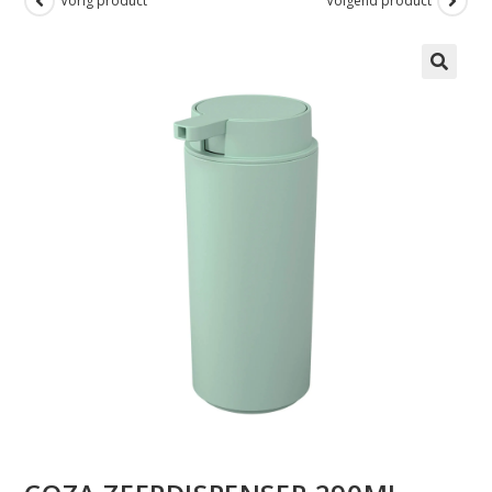
Vorig product
Volgend product