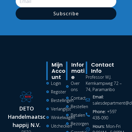
Subscribe
Mijn
Infor
Contact
Acco
Mati
Info
Unt
E
Professor W.J.
Login
Over
Kernkampweg 72 –
ons
74, Paramaribo
Register
Email:
Contact
Bestellingen
salesdepartment@de
Bestellen
DETO
Verlanglijst
Phone:
+597
Betalen
Handelmaatsc
Winkelwagen
438-090
Bezorgen
happij N.V.
Uitchecken
Hours:
Mon-Fri
DETO