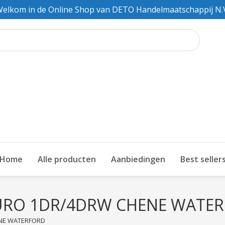
elkom in de Online Shop van DETO Handelmaatschappij N.
Home
Alle producten
Aanbiedingen
Best seller
RO 1DR/4DRW CHENE WATE
NE WATERFORD