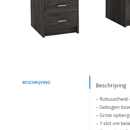
BESCHRIJVING
Beschrijving
– Robuustheid:
– Gebogen bove
– Grote opbergc
– 1 slot om bel