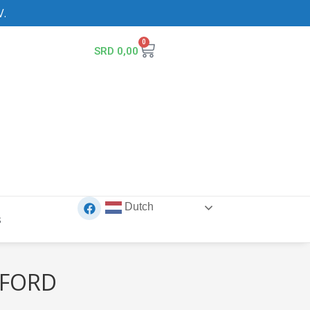
V.
0
SRD
0,00
Dutch
s
RFORD