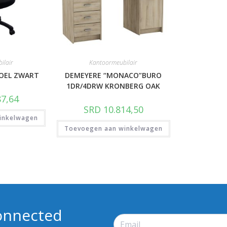
ilair
Kantoormeubilair
TOEL ZWART
DEMEYERE “MONACO”BURO
1DR/4DRW KRONBERG OAK
7,64
SRD
10.814,50
inkelwagen
Toevoegen aan winkelwagen
onnected