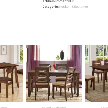
Artikelnummer:
9830
Categorie:
Keuken & Eetkamer
kamer
Keuken & Eetkamer
Keuk