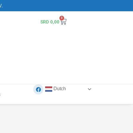
V.
0
SRD
0,00
Dutch
s