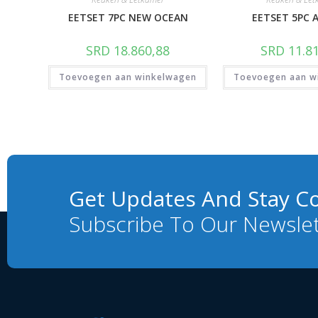
EETSET 7PC NEW OCEAN
EETSET 5PC 
SRD
18.860,88
SRD
11.81
Toevoegen aan winkelwagen
Toevoegen aan w
Get Updates And Stay C
Subscribe To Our Newsle