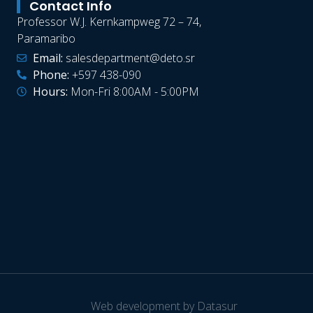
Contact Info
Professor W.J. Kernkampweg 72 – 74,
Paramaribo
Email:
salesdepartment@deto.sr
Phone:
+597 438-090
Hours:
Mon-Fri 8:00AM - 5:00PM
Web development by Datasur