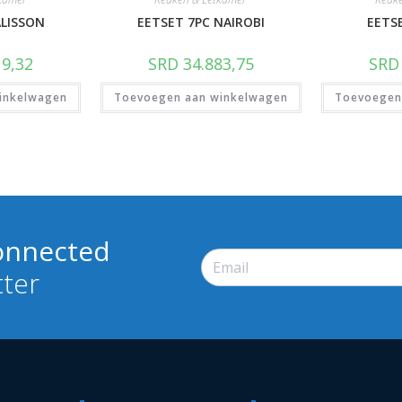
ALISSON
EETSET 7PC NAIROBI
EETS
9,32
SRD
34.883,75
SRD
inkelwagen
Toevoegen aan winkelwagen
Toevoegen
onnected
tter