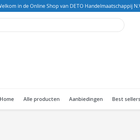
elkom in de Online Shop van DETO Handelmaatschappij N.
Home
Alle producten
Aanbiedingen
Best seller