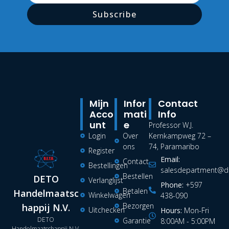
Subscribe
Mijn
Infor
Contact
Acco
Mati
Info
Unt
E
Professor W.J.
Login
Over
Kernkampweg 72 –
ons
74, Paramaribo
Register
Email:
Contact
Bestellingen
salesdepartment@de
Bestellen
DETO
Verlanglijst
Phone:
+597
Betalen
Handelmaatsc
Winkelwagen
438-090
Bezorgen
happij N.V.
Uitchecken
Hours:
Mon-Fri
DETO
Garantie
8:00AM - 5:00PM
Handelmaatschappij N.V.