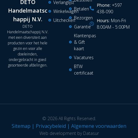
DETO
Verlanglijst
Phone:
+597
Betalen
Handelmaatsc
Winkelwagen
438-090
Bezorgen
happij N.V.
Uitchecken
Hours:
Mon-Fri
DETO
Garantie
8:00AM - 5:00PM
Handelmaatschappij N.V.
Klantenpas
met een diversiteit aan
& Gift
producten voor het hele
kaart
gezin en voor alle
doeleinden,
Vacatures
ondergebracht in goed
gesorteerde afdelingen.
BTW
certificaat
© 2026 All Rights Reserved.
Sitemap
|
Privacybeleid
|
Algemene voorwaarden
Web development by Datasur