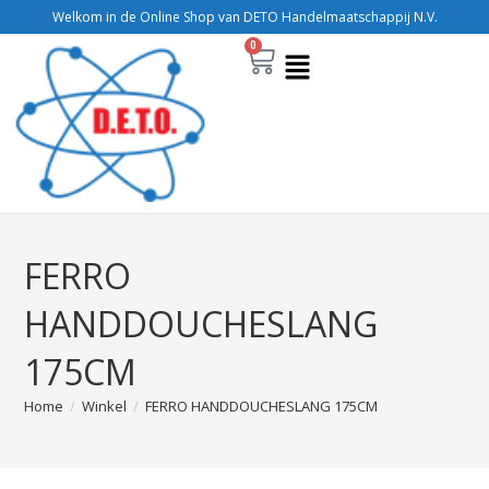
Welkom in de Online Shop van DETO Handelmaatschappij N.V.
0
FERRO
HANDDOUCHESLANG
175CM
Home
/
Winkel
/
FERRO HANDDOUCHESLANG 175CM