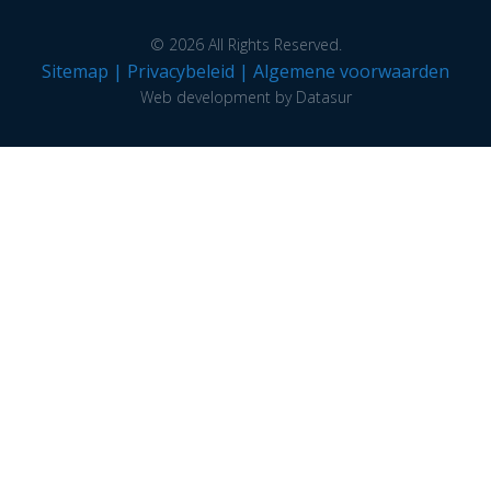
© 2026 All Rights Reserved.
Sitemap
|
Privacybeleid
|
Algemene voorwaarden
Web development by Datasur