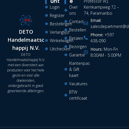
Unt
E
Professor W.J.
Login
Over
Kernkampweg 72 –
ons
74, Paramaribo
Register
Email:
Contact
Bestellingen
salesdepartment@de
Bestellen
DETO
Verlanglijst
Phone:
+597
Betalen
Handelmaatsc
Winkelwagen
438-090
Bezorgen
happij N.V.
Uitchecken
Hours:
Mon-Fri
DETO
Garantie
8:00AM - 5:00PM
Handelmaatschappij N.V.
Klantenpas
met een diversiteit aan
& Gift
producten voor het hele
kaart
gezin en voor alle
doeleinden,
Vacatures
ondergebracht in goed
gesorteerde afdelingen.
BTW
certificaat