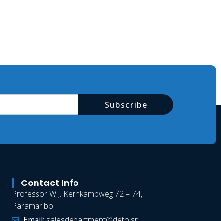
Subscribe
Contact Info
Professor W.J. Kernkampweg 72 – 74,
Paramaribo
Email:
salesdepartment@deto.sr