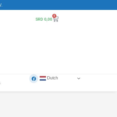
V.
0
SRD
0,00
Dutch
s