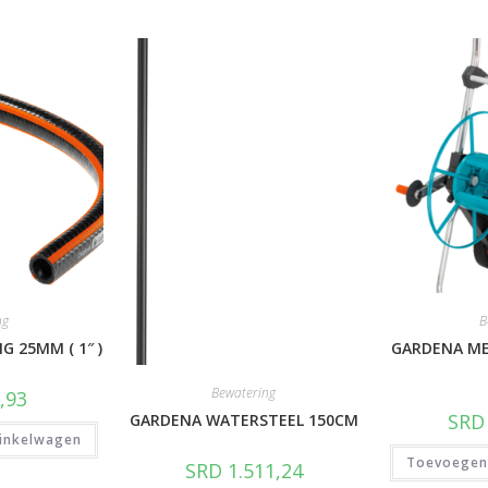
ng
B
 25MM ( 1″ )
GARDENA ME
Bewatering
,93
SRD
GARDENA WATERSTEEL 150CM
inkelwagen
Toevoegen
SRD
1.511,24