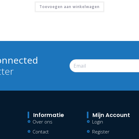
Toevoegen aan winkelwagen
onnected
tter
Informatie
Mijn Account
Over ons
Login
Contact
Register