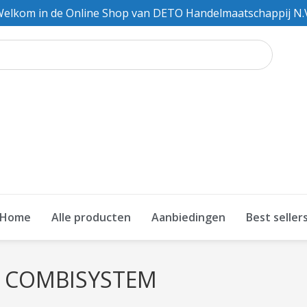
elkom in de Online Shop van DETO Handelmaatschappij N.
Home
Alle producten
Aanbiedingen
Best seller
R COMBISYSTEM