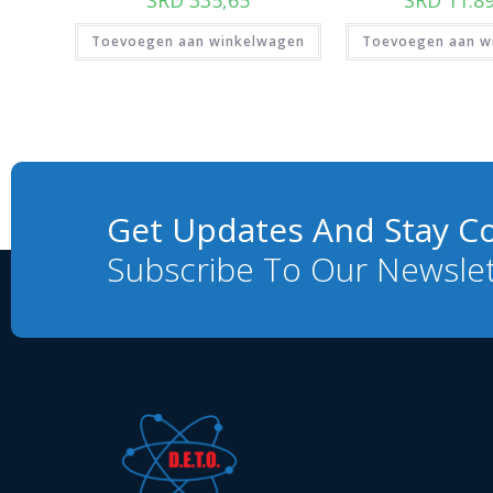
Toevoegen aan winkelwagen
Toevoegen aan w
Get Updates And Stay C
Subscribe To Our Newsle