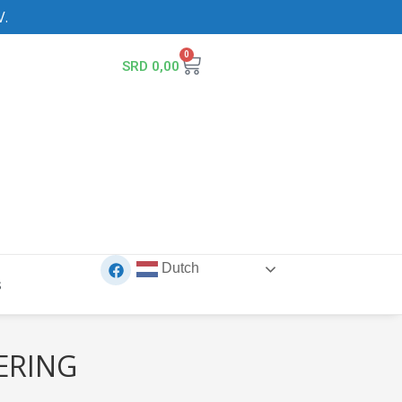
V.
0
SRD
0,00
Dutch
s
ERING