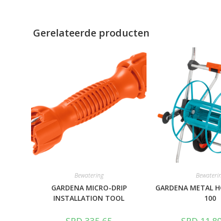
Gerelateerde producten
Bewatering
Bewateri
GARDENA MICRO-DRIP
GARDENA METAL H
INSTALLATION TOOL
100
SRD
335,65
SRD
11.89