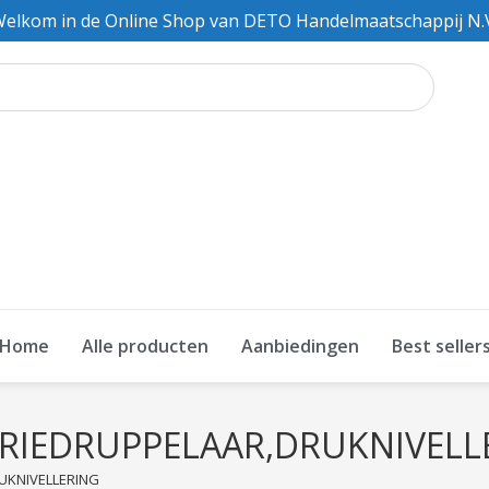
elkom in de Online Shop van DETO Handelmaatschappij N.
Home
Alle producten
Aanbiedingen
Best seller
ERIEDRUPPELAAR,DRUKNIVELL
UKNIVELLERING