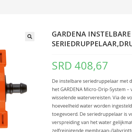
GARDENA INSTELBARE
SERIEDRUPPELAAR,DR
SRD
408,67
De instelbare seriedruppelaar met dr
het GARDENA Micro-Drip-System – v
wisselende watervereisten. Via de 
hoeveelheid water worden ingesteld.
toegevoerd. De seriedruppelaar is vo
verspreiding van het water gelijkmat
zelfreinigende membraan-/labyrintt