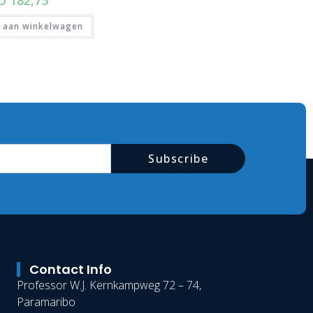
 aan winkelwagen
Subscribe
Contact Info
Professor W.J. Kernkampweg 72 – 74,
Paramaribo