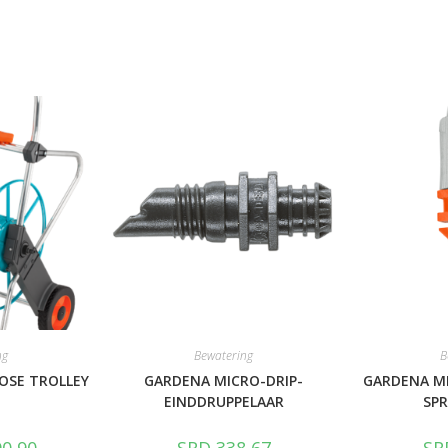
ng
Bewatering
B
OSE TROLLEY
GARDENA MICRO-DRIP-
GARDENA M
EINDDRUPPELAAR
SPR
0,90
SRD
338,67
SR