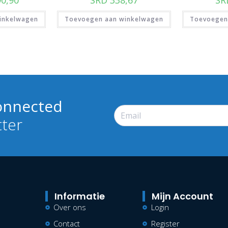
inkelwagen
Toevoegen aan winkelwagen
Toevoegen
onnected
tter
Informatie
Mijn Account
Over ons
Login
Contact
Register