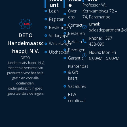
Unt
E
Professor W.J.
Login
Over
Kernkampweg 72 –
ons
74, Paramaribo
Register
Email:
Contact
Bestellingen
salesdepartment@de
Bestellen
DETO
Verlanglijst
Phone:
+597
Betalen
Handelmaatsc
Winkelwagen
438-090
Bezorgen
happij N.V.
Uitchecken
Hours:
Mon-Fri
DETO
Garantie
8:00AM - 5:00PM
Handelmaatschappij N.V.
Klantenpas
met een diversiteit aan
& Gift
producten voor het hele
kaart
gezin en voor alle
doeleinden,
Vacatures
ondergebracht in goed
gesorteerde afdelingen.
BTW
certificaat