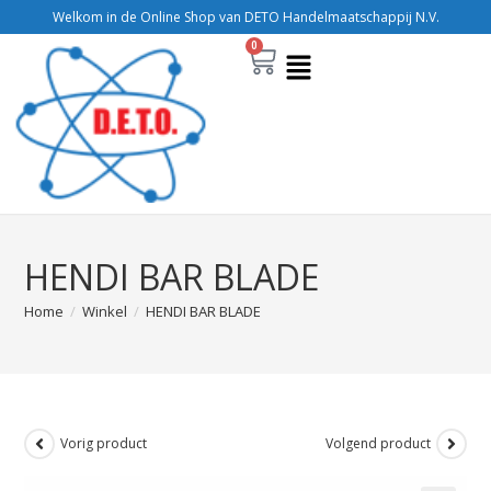
Welkom in de Online Shop van DETO Handelmaatschappij N.V.
0
HENDI BAR BLADE
Home
/
Winkel
/
HENDI BAR BLADE
Vorig product
Volgend product