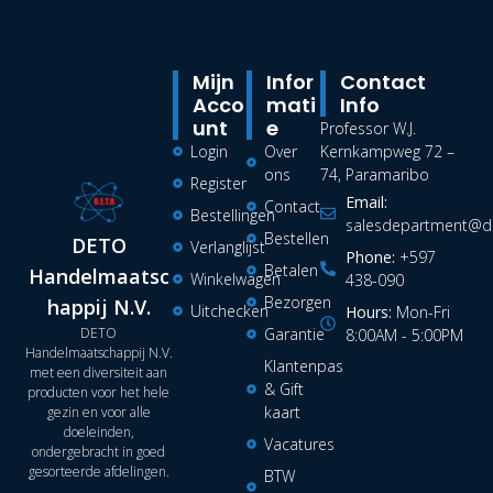
Mijn
Infor
Contact
Acco
Mati
Info
Unt
E
Professor W.J.
Login
Over
Kernkampweg 72 –
ons
74, Paramaribo
Register
Email:
Contact
Bestellingen
salesdepartment@de
Bestellen
DETO
Verlanglijst
Phone:
+597
Betalen
Handelmaatsc
Winkelwagen
438-090
Bezorgen
happij N.V.
Uitchecken
Hours:
Mon-Fri
DETO
Garantie
8:00AM - 5:00PM
Handelmaatschappij N.V.
Klantenpas
met een diversiteit aan
& Gift
producten voor het hele
kaart
gezin en voor alle
doeleinden,
Vacatures
ondergebracht in goed
gesorteerde afdelingen.
BTW