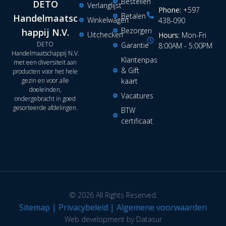
Bestellen
DETO
Verlanglijst
Phone:
+597
Betalen
Handelmaatsc
Winkelwagen
438-090
Bezorgen
happij N.V.
Uitchecken
Hours:
Mon-Fri
DETO
Garantie
8:00AM - 5:00PM
Handelmaatschappij N.V.
Klantenpas
met een diversiteit aan
& Gift
producten voor het hele
kaart
gezin en voor alle
doeleinden,
Vacatures
ondergebracht in goed
gesorteerde afdelingen.
BTW
certificaat
© 2026 All Rights Reserved.
Sitemap
|
Privacybeleid
|
Algemene voorwaarden
Web development by Datasur