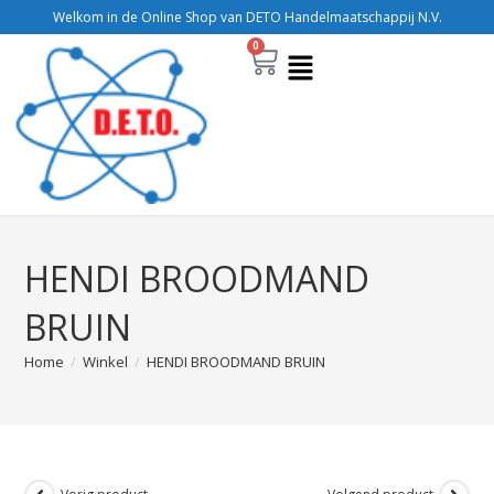
Welkom in de Online Shop van DETO Handelmaatschappij N.V.
0
HENDI BROODMAND
BRUIN
Home
/
Winkel
/
HENDI BROODMAND BRUIN