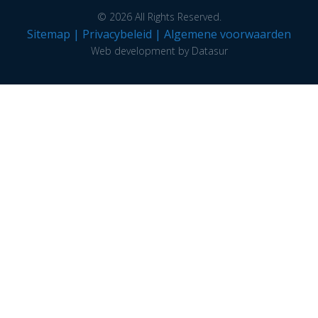
© 2026 All Rights Reserved.
Sitemap
|
Privacybeleid
|
Algemene voorwaarden
Web development by Datasur