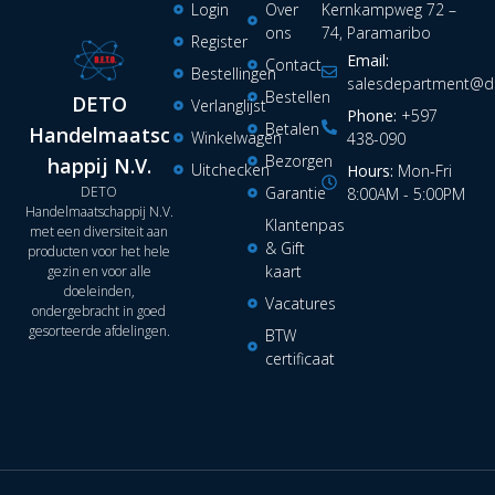
Login
Over
Kernkampweg 72 –
ons
74, Paramaribo
Register
Email:
Contact
Bestellingen
salesdepartment@de
Bestellen
DETO
Verlanglijst
Phone:
+597
Betalen
Handelmaatsc
Winkelwagen
438-090
Bezorgen
happij N.V.
Uitchecken
Hours:
Mon-Fri
DETO
Garantie
8:00AM - 5:00PM
Handelmaatschappij N.V.
Klantenpas
met een diversiteit aan
& Gift
producten voor het hele
kaart
gezin en voor alle
doeleinden,
Vacatures
ondergebracht in goed
gesorteerde afdelingen.
BTW
certificaat