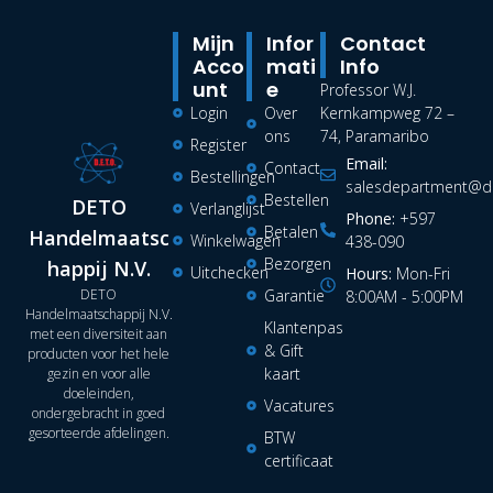
Mijn
Infor
Contact
Acco
Mati
Info
Unt
E
Professor W.J.
Login
Over
Kernkampweg 72 –
ons
74, Paramaribo
Register
Email:
Contact
Bestellingen
salesdepartment@de
Bestellen
DETO
Verlanglijst
Phone:
+597
Betalen
Handelmaatsc
Winkelwagen
438-090
Bezorgen
happij N.V.
Uitchecken
Hours:
Mon-Fri
DETO
Garantie
8:00AM - 5:00PM
Handelmaatschappij N.V.
Klantenpas
met een diversiteit aan
& Gift
producten voor het hele
kaart
gezin en voor alle
doeleinden,
Vacatures
ondergebracht in goed
gesorteerde afdelingen.
BTW
certificaat