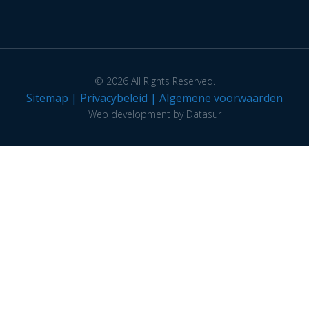
© 2026 All Rights Reserved.
Sitemap
|
Privacybeleid
|
Algemene voorwaarden
Web development by Datasur