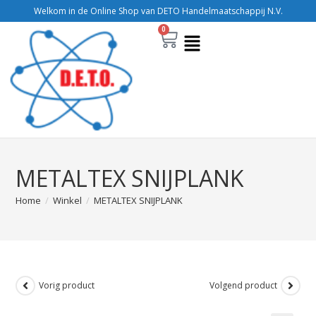
Welkom in de Online Shop van DETO Handelmaatschappij N.V.
0
METALTEX SNIJPLANK
Home
/
Winkel
/
METALTEX SNIJPLANK
Vorig product
Volgend product