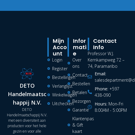
Mijn
Infor
Contact
Acco
Mati
Info
Unt
E
Professor W.J.
Login
Over
Kernkampweg 72 –
ons
74, Paramaribo
Register
Email:
Contact
Bestellingen
salesdepartment@de
Bestellen
DETO
Verlanglijst
Phone:
+597
Betalen
Handelmaatsc
Winkelwagen
438-090
Bezorgen
happij N.V.
Uitchecken
Hours:
Mon-Fri
DETO
Garantie
8:00AM - 5:00PM
Handelmaatschappij N.V.
Klantenpas
met een diversiteit aan
& Gift
producten voor het hele
kaart
gezin en voor alle