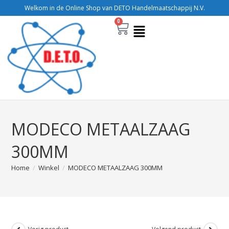
Welkom in de Online Shop van DETO Handelmaatschappij N.V.
0
MODECO METAALZAAG
300MM
Home
/
Winkel
/
MODECO METAALZAAG 300MM