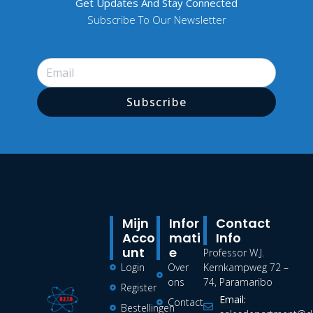
Get Updates And Stay Connected
Subscribe To Our Newsletter
Subscribe
Mijn
Infor
Contact
Acco
Mati
Info
Unt
E
Professor W.J.
Login
Over
Kernkampweg 72 –
ons
74, Paramaribo
Register
Email:
Contact
Bestellingen