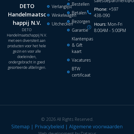
salesdepartment@de
Bestellen
DETO
Verlanglijst
Phone:
+597
Betalen
Handelmaatsc
Winkelwagen
438-090
Bezorgen
happij N.V.
Uitchecken
Hours:
Mon-Fri
DETO
Garantie
8:00AM - 5:00PM
Handelmaatschappij N.V.
Klantenpas
met een diversiteit aan
& Gift
producten voor het hele
kaart
gezin en voor alle
doeleinden,
Vacatures
ondergebracht in goed
gesorteerde afdelingen.
BTW
certificaat
© 2026 All Rights Reserved.
Sitemap
|
Privacybeleid
|
Algemene voorwaarden
Web development by Datasur