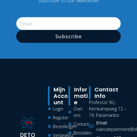
Subscribe To Our Newsletter
Subscribe
Mijn
Infor
Contact
Acco
Mati
Info
Unt
E
Professor W.J.
Login
Over
Kernkampweg 72 –
ons
74, Paramaribo
Register
Email:
Contact
Bestellingen
salesdepartment@de
Bestellen
DETO
Verlanglijst