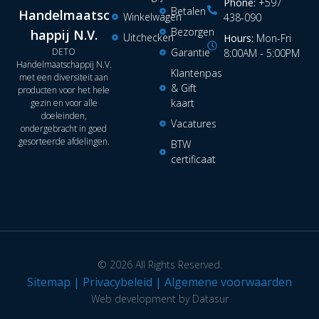
Phone:
+597
Betalen
Handelmaatsc
Winkelwagen
438-090
Bezorgen
happij N.V.
Uitchecken
Hours:
Mon-Fri
DETO
Garantie
8:00AM - 5:00PM
Handelmaatschappij N.V.
Klantenpas
met een diversiteit aan
& Gift
producten voor het hele
kaart
gezin en voor alle
doeleinden,
Vacatures
ondergebracht in goed
gesorteerde afdelingen.
BTW
certificaat
© 2026 All Rights Reserved.
Sitemap
|
Privacybeleid
|
Algemene voorwaarden
Web development by Datasur