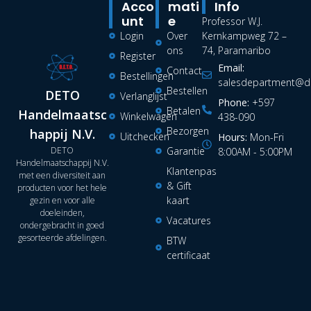
Acco
Mati
Info
Unt
E
Professor W.J.
Login
Over
Kernkampweg 72 –
ons
74, Paramaribo
Register
Email:
Contact
Bestellingen
salesdepartment@de
Bestellen
DETO
Verlanglijst
Phone:
+597
Betalen
Handelmaatsc
Winkelwagen
438-090
Bezorgen
happij N.V.
Uitchecken
Hours:
Mon-Fri
DETO
Garantie
8:00AM - 5:00PM
Handelmaatschappij N.V.
Klantenpas
met een diversiteit aan
& Gift
producten voor het hele
kaart
gezin en voor alle
doeleinden,
Vacatures
ondergebracht in goed
gesorteerde afdelingen.
BTW
certificaat