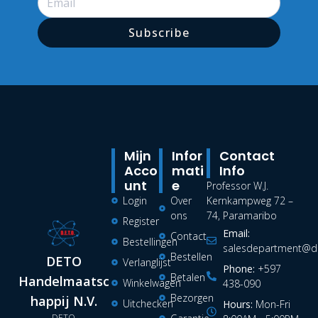
Subscribe
Mijn
Infor
Contact
Acco
Mati
Info
Unt
E
Professor W.J.
Login
Over
Kernkampweg 72 –
ons
74, Paramaribo
Register
Email:
Contact
Bestellingen
salesdepartment@de
Bestellen
DETO
Verlanglijst
Phone:
+597
Betalen
Handelmaatsc
Winkelwagen
438-090
Bezorgen
happij N.V.
Uitchecken
Hours:
Mon-Fri
DETO