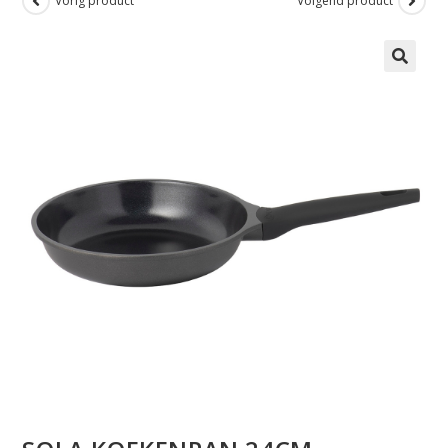
Vorig product
Volgend product