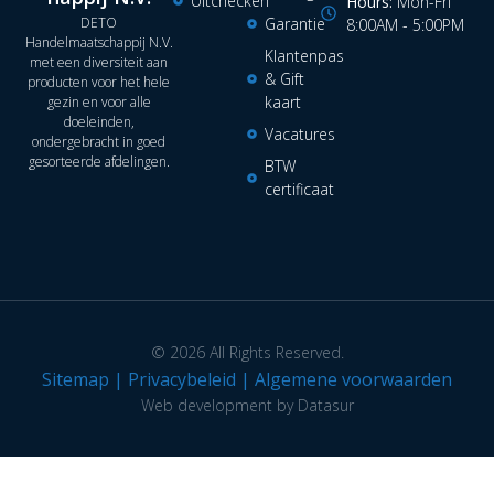
Uitchecken
Hours:
Mon-Fri
DETO
Garantie
8:00AM - 5:00PM
Handelmaatschappij N.V.
Klantenpas
met een diversiteit aan
& Gift
producten voor het hele
kaart
gezin en voor alle
doeleinden,
Vacatures
ondergebracht in goed
gesorteerde afdelingen.
BTW
certificaat
© 2026 All Rights Reserved.
Sitemap
|
Privacybeleid
|
Algemene voorwaarden
Web development by Datasur