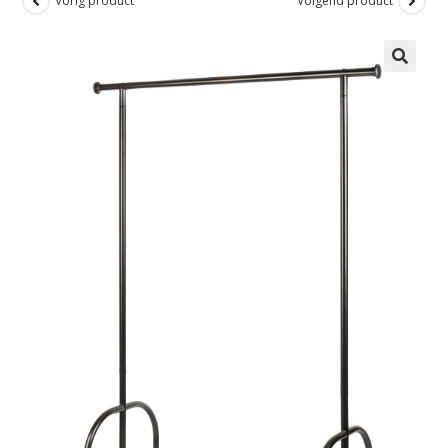
Vorig product
Volgend product