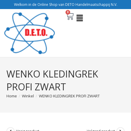
Welkom in de Online Shop van DETO Handelmaatschappij N.V.
0
WENKO KLEDINGREK
PROFI ZWART
Home
/
Winkel
/
WENKO KLEDINGREK PROFI ZWART