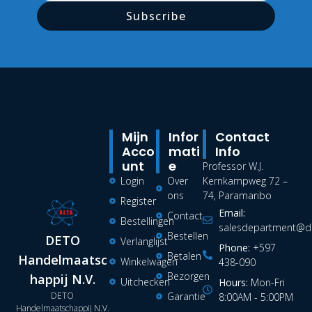
Subscribe
Mijn
Infor
Contact
Acco
Mati
Info
Unt
E
Professor W.J.
Login
Over
Kernkampweg 72 –
ons
74, Paramaribo
Register
Email:
Contact
Bestellingen
salesdepartment@de
Bestellen
DETO
Verlanglijst
Phone:
+597
Betalen
Handelmaatsc
Winkelwagen
438-090
Bezorgen
happij N.V.
Uitchecken
Hours:
Mon-Fri
DETO
Garantie
8:00AM - 5:00PM
Handelmaatschappij N.V.