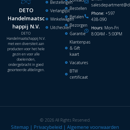
Bestellingen
salesdepartment@de
Bestellen
DETO
Verlanglijst
Phone:
+597
Betalen
Handelmaatsc
Winkelwagen
438-090
Bezorgen
happij N.V.
Uitchecken
Hours:
Mon-Fri
DETO
Garantie
8:00AM - 5:00PM
Handelmaatschappij N.V.
Klantenpas
met een diversiteit aan
& Gift
producten voor het hele
kaart
gezin en voor alle
doeleinden,
Vacatures
ondergebracht in goed
gesorteerde afdelingen.
BTW
certificaat
© 2026 All Rights Reserved.
Sitemap
|
Privacybeleid
|
Algemene voorwaarden