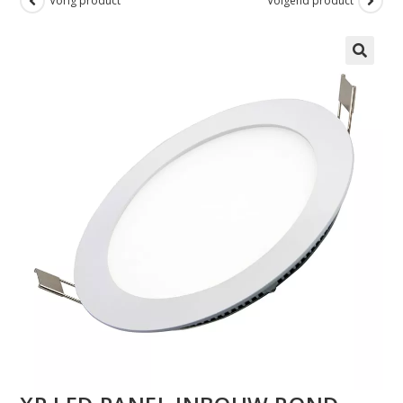
Vorig product
Volgend product