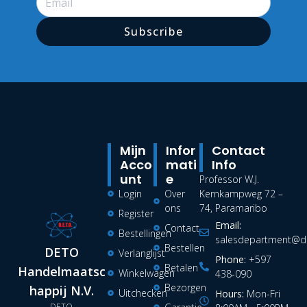
Subscribe
Mijn
Infor
Contact
Acco
Mati
Info
Unt
E
Professor W.J.
Login
Over
Kernkampweg 72 –
ons
74, Paramaribo
Register
Email:
Contact
Bestellingen
salesdepartment@de
Bestellen
DETO
Verlanglijst
Phone:
+597
Betalen
Handelmaatsc
Winkelwagen
438-090
Bezorgen
happij N.V.
Uitchecken
Hours:
Mon-Fri
DETO