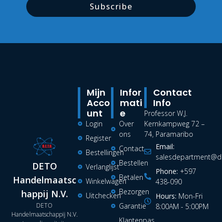
Subscribe
Mijn
Infor
Contact
Acco
Mati
Info
Unt
E
Professor W.J.
Login
Over
Kernkampweg 72 –
ons
74, Paramaribo
Register
Email:
Contact
Bestellingen
salesdepartment@de
Bestellen
DETO
Verlanglijst
Phone:
+597
Betalen
Handelmaatsc
Winkelwagen
438-090
Bezorgen
happij N.V.
Uitchecken
Hours:
Mon-Fri
DETO
Garantie
8:00AM - 5:00PM
Handelmaatschappij N.V.
Klantenpas