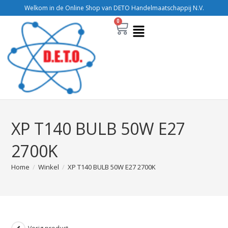
Welkom in de Online Shop van DETO Handelmaatschappij N.V.
0
XP T140 BULB 50W E27
2700K
Home
/
Winkel
/
XP T140 BULB 50W E27 2700K