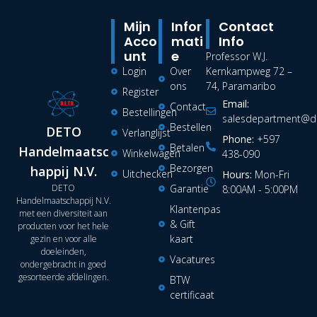
Mijn
Infor
Contact
Acco
Mati
Info
Unt
E
Professor W.J.
Login
Over
Kernkampweg 72 –
ons
74, Paramaribo
Register
Email:
Contact
Bestellingen
salesdepartment@de
Bestellen
DETO
Verlanglijst
Phone:
+597
Betalen
Handelmaatsc
Winkelwagen
438-090
Bezorgen
happij N.V.
Uitchecken
Hours:
Mon-Fri
DETO
Garantie
8:00AM - 5:00PM
Handelmaatschappij N.V.
Klantenpas
met een diversiteit aan
& Gift
producten voor het hele
kaart
gezin en voor alle
doeleinden,
Vacatures
ondergebracht in goed
gesorteerde afdelingen.
BTW
certificaat