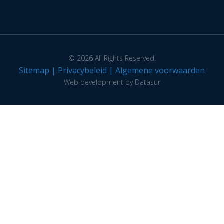
© 2026 All Rights Reserved.
Sitemap
|
Privacybeleid
|
Algemene voorwaarden
Web development by Datasur