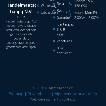
Phone:
+597
Betalen
Handelmaatsc
Winkelwagen
438-090
Bezorgen
happij N.V.
Uitchecken
Hours:
Mon-Fri
DETO
Garantie
8:00AM - 5:00PM
Handelmaatschappij N.V.
Klantenpas
met een diversiteit aan
& Gift
producten voor het hele
kaart
gezin en voor alle
doeleinden,
Vacatures
ondergebracht in goed
gesorteerde afdelingen.
BTW
certificaat
© 2026 All Rights Reserved.
Sitemap
|
Privacybeleid
|
Algemene voorwaarden
Web development by Datasur