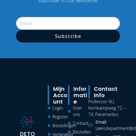
Subscribe To Our Newsletter
Subscribe
Mijn
Infor
Contact
Acco
Mati
Info
Unt
E
Professor W.J.
Login
Over
Kernkampweg 72 –
ons
74, Paramaribo
Register
Email:
Contact
Bestellingen
salesdepartment@de
Bestellen
DETO
Verlanglijst