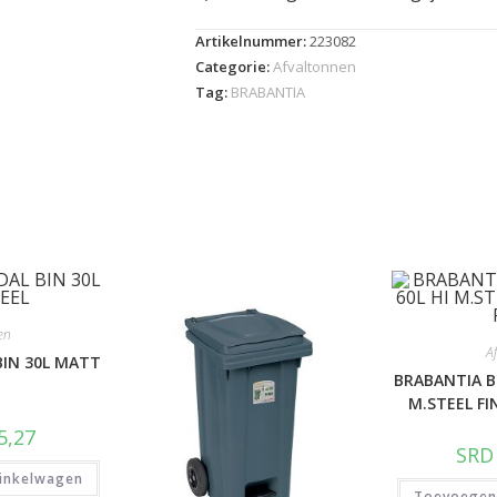
Artikelnummer:
223082
Categorie:
Afvaltonnen
Tag:
BRABANTIA
en
A
BIN 30L MATT
BRABANTIA B
M.STEEL F
5,27
SRD
inkelwagen
Toevoegen