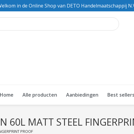
elkom in de Online Shop van DETO Handelmaatschappij N.
Home
Alle producten
Aanbiedingen
Best seller
N 60L MATT STEEL FINGERPR
INGERPRINT PROOF