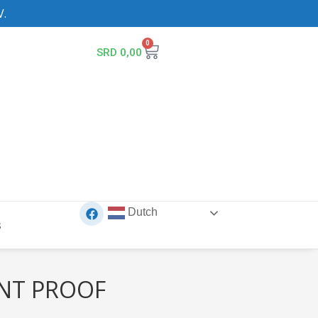
V.
0
SRD
0,00
Dutch
s
INT PROOF