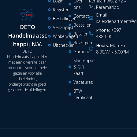
Login
Over
Kernkampweg 72 –
ons
74, Paramaribo
Register
Email:
Contact
Bestellingen
salesdepartment@de
Bestellen
DETO
Verlanglijst
Phone:
+597
Betalen
Handelmaatsc
Winkelwagen
438-090
Bezorgen
happij N.V.
Uitchecken
Hours:
Mon-Fri
DETO
Garantie
8:00AM - 5:00PM
Handelmaatschappij N.V.
Klantenpas
met een diversiteit aan
& Gift
producten voor het hele
kaart
gezin en voor alle
doeleinden,
Vacatures
ondergebracht in goed
gesorteerde afdelingen.
BTW
certificaat