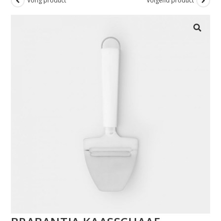
Vorig product
Volgend product