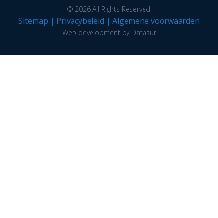
© 2026 All Rights Reserved.
Sitemap
|
Privacybeleid
|
Algemene voorwaarden
Web development by Datasur