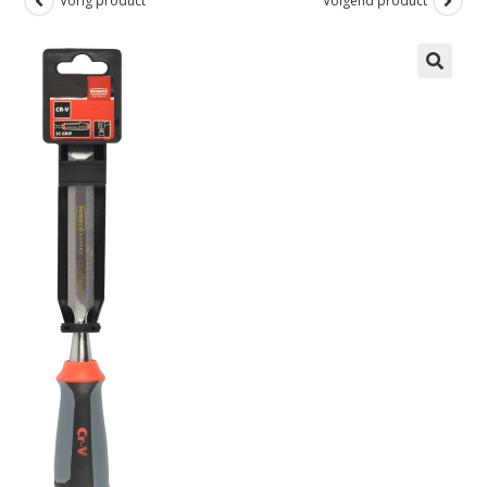
Vorig product
Volgend product