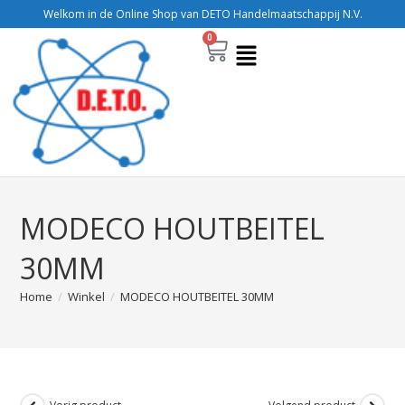
Welkom in de Online Shop van DETO Handelmaatschappij N.V.
0
MODECO HOUTBEITEL
30MM
Home
/
Winkel
/
MODECO HOUTBEITEL 30MM