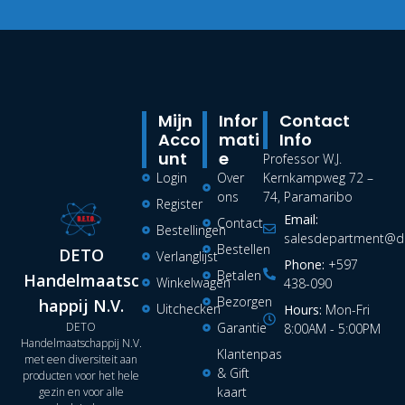
Mijn
Infor
Contact
Acco
Mati
Info
Unt
E
Professor W.J.
Login
Over
Kernkampweg 72 –
ons
74, Paramaribo
Register
Email:
Contact
Bestellingen
salesdepartment@de
Bestellen
DETO
Verlanglijst
Phone:
+597
Betalen
Handelmaatsc
Winkelwagen
438-090
Bezorgen
happij N.V.
Uitchecken
Hours:
Mon-Fri
DETO
Garantie
8:00AM - 5:00PM
Handelmaatschappij N.V.
Klantenpas
met een diversiteit aan
& Gift
producten voor het hele
kaart
gezin en voor alle