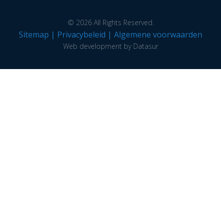
© 2026 All Rights Reserved.
Sitemap
|
Privacybeleid
|
Algemene voorwaarden
Web development by Datasur