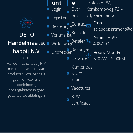
Unt
E
Professor W.J.
Login
Over
Kernkampweg 72 –
ons
74, Paramaribo
Register
Email:
Contact
Bestellingen
salesdepartment@de
Bestellen
DETO
Verlanglijst
Phone:
+597
Betalen
Handelmaatsc
Winkelwagen
438-090
Bezorgen
happij N.V.
Uitchecken
Hours:
Mon-Fri
DETO
Garantie
8:00AM - 5:00PM
Handelmaatschappij N.V.
Klantenpas
met een diversiteit aan
& Gift
producten voor het hele
kaart
gezin en voor alle
doeleinden,
Vacatures
ondergebracht in goed
gesorteerde afdelingen.
BTW
certificaat