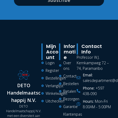
Subscribe
Mijn
Infor
Contact
Acco
Mati
Info
Unt
E
Professor W.J.
Login
Over
Kernkampweg 72 –
ons
74, Paramaribo
Register
Email:
Contact
Bestellingen
salesdepartment@de
Bestellen
DETO
Verlanglijst
Phone:
+597
Betalen
Handelmaatsc
Winkelwagen
438-090
Bezorgen
happij N.V.
Uitchecken
Hours:
Mon-Fri
DETO
Garantie
8:00AM - 5:00PM
Handelmaatschappij N.V.
Klantenpas
met een diversiteit aan