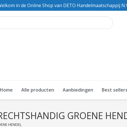
elkom in de Online Shop van DETO Handelmaatschappij N.
Home
Alle producten
Aanbiedingen
Best seller
RECHTSHANDIG GROENE HEN
ENE HENDEL