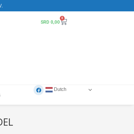
V.
0
SRD
0,00
Dutch
s
DEL