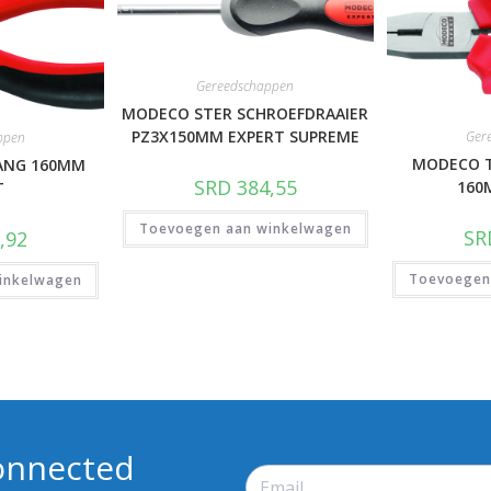
Gereedschappen
MODECO STER SCHROEFDRAAIER
PZ3X150MM EXPERT SUPREME
Ger
ppen
MODECO T
ANG 160MM
SRD
384,55
160
T
Toevoegen aan winkelwagen
SR
,92
Toevoegen
inkelwagen
onnected