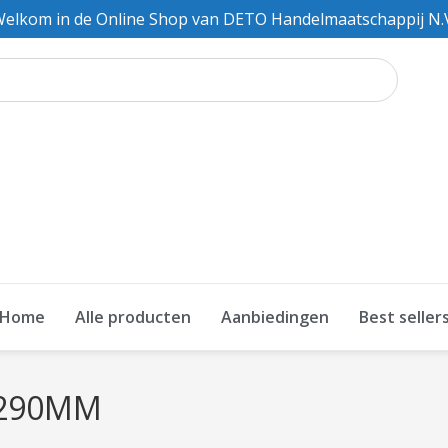
elkom in de Online Shop van DETO Handelmaatschappij N.
Home
Alle producten
Aanbiedingen
Best seller
 290MM