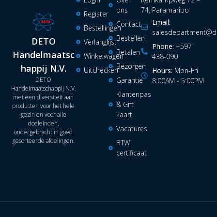
ons
74, Paramaribo
Register
Email:
Contact
Bestellingen
salesdepartment@de
Bestellen
DETO
Verlanglijst
Phone:
+597
Betalen
Handelmaatsc
Winkelwagen
438-090
Bezorgen
happij N.V.
Uitchecken
Hours:
Mon-Fri
DETO
Garantie
8:00AM - 5:00PM
Handelmaatschappij N.V.
Klantenpas
met een diversiteit aan
& Gift
producten voor het hele
kaart
gezin en voor alle
doeleinden,
Vacatures
ondergebracht in goed
gesorteerde afdelingen.
BTW
certificaat