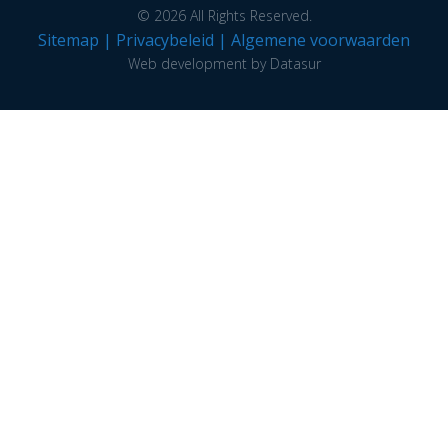
© 2026 All Rights Reserved.
Sitemap
|
Privacybeleid
|
Algemene voorwaarden
Web development by Datasur