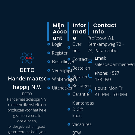
Mijn
Infor
Contact
Acco
Mati
Info
Unt
E
Professor W.J.
Login
Over
Kernkampweg 72 –
ons
74, Paramaribo
Register
Email:
Contact
Bestellingen
salesdepartment@de
Bestellen
DETO
Verlanglijst
Phone:
+597
Betalen
Handelmaatsc
Winkelwagen
438-090
Bezorgen
happij N.V.
Uitchecken
Hours:
Mon-Fri
DETO
Garantie
8:00AM - 5:00PM
Handelmaatschappij N.V.
Klantenpas
met een diversiteit aan
& Gift
producten voor het hele
kaart
gezin en voor alle
doeleinden,
Vacatures
ondergebracht in goed
gesorteerde afdelingen.
BTW